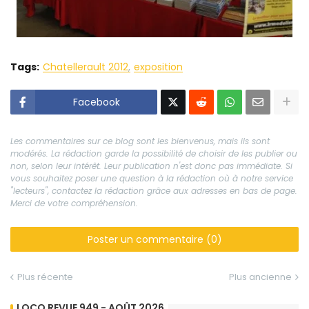
Tags:
Chatellerault 2012
exposition
Facebook
Les commentaires sur ce blog sont les bienvenus, mais ils sont
modérés. La rédaction garde la possibilité de choisir de les publier ou
non, selon leur intérêt. Leur publication n'est donc pas immédiate. Si
vous souhaitez poser une question à la rédaction où à notre service
"lecteurs", contactez la rédaction grâce aux adresses en bas de page.
Merci de votre compréhension.
Poster un commentaire (0)
Plus récente
Plus ancienne
LOCO REVUE 949 - AOÛT 2026