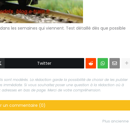
dans les semaines qui viennent. Test détaillé dès que possible
Twitter
s sont modérés. La rédaction garde la possibilité de choisir de les publier
 pas immédiate. Si vous souhaitez poser une question à la rédaction où à
aux adresses en bas de page. Merci de votre compréhension.
er un commentaire (0)
Plus ancienne