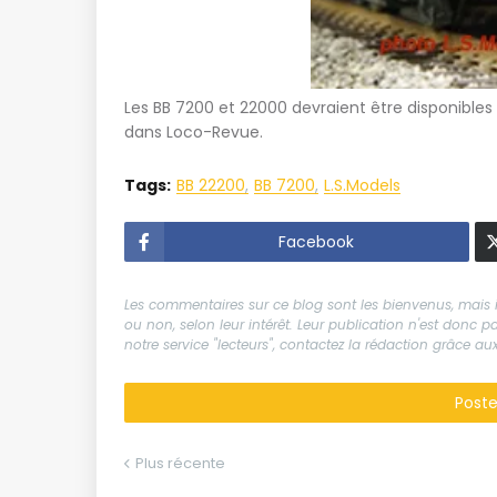
Les BB 7200 et 22000 devraient être disponibles 
dans Loco-Revue.
Tags:
BB 22200
BB 7200
L.S.Models
Facebook
Les commentaires sur ce blog sont les bienvenus, mais il
ou non, selon leur intérêt. Leur publication n'est donc
notre service "lecteurs", contactez la rédaction grâce 
Post
Plus récente