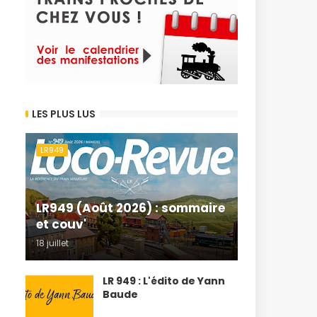
LES PLUS LUS
LR949
LR949 (Août 2026) : sommaire
et couv'
18 juillet
LR 949 : L'édito de Yann
Baude