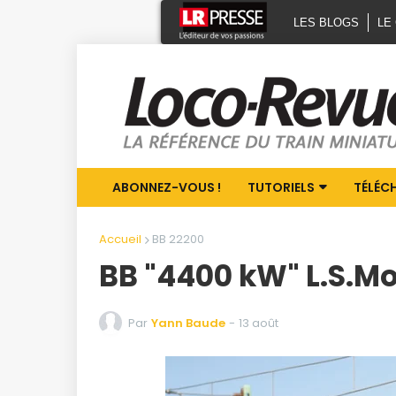
LES BLOGS
LE
ABONNEZ-VOUS !
TUTORIELS
TÉLÉC
Accueil
BB 22200
BB "4400 kW" L.S.Mo
Par
Yann Baude
-
13 août