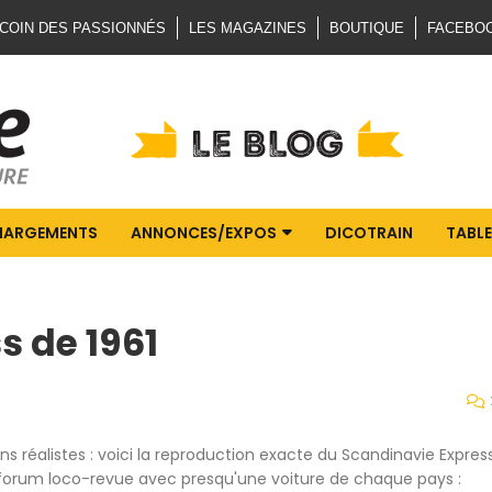
 COIN DES PASSIONNÉS
LES MAGAZINES
BOUTIQUE
FACEBO
HARGEMENTS
ANNONCES/EXPOS
DICOTRAIN
TABLE
s de 1961
s réalistes : voici la reproduction exacte du Scandinavie Expres
le forum loco-revue avec presqu'une voiture de chaque pays :