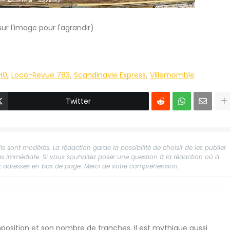
sur l'image pour l'agrandir)
H0
Loco-Revue 783
Scandinavie Express
Villemomble
Twitter
s sont modérés. La rédaction garde la possibilité de choisir de les publier
 pas immédiate. Si vous souhaitez poser une question à la rédaction où à
aux adresses en bas de page. Merci de votre compréhension.
position et son nombre de tranches. Il est mythique aussi