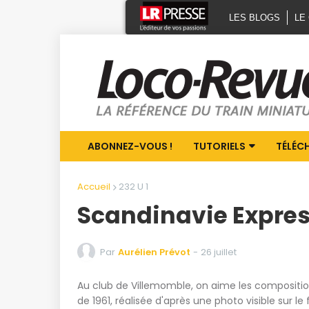
LES BLOGS
LE
ABONNEZ-VOUS !
TUTORIELS
TÉLÉC
Accueil
232 U 1
Scandinavie Expres
Par
Aurélien Prévot
-
26 juillet
Au club de Villemomble, on aime les composition
de 1961, réalisée d'après une photo visible sur 