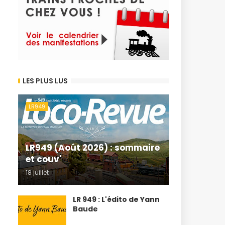
LES PLUS LUS
LR949
LR949 (Août 2026) : sommaire
et couv'
18 juillet
LR 949 : L'édito de Yann
Baude