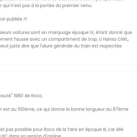
r qui n'est pas à la portée du premier venu.
ir publiée !!!
usieurs voitures sont en marquage époque IV, étant donné que
ètement fausse avec un compartiment de trop, U Hansa CIWL,
eut juste dire que l'alure générale du train est respectée.
veauté" 1980 de Roco.
ueur est au 100ème, ce qui donne la bonne longueur au 87ème
it pas possible pour Roco de la faire en époque III, car elle
UIC dans sa version d'origine.