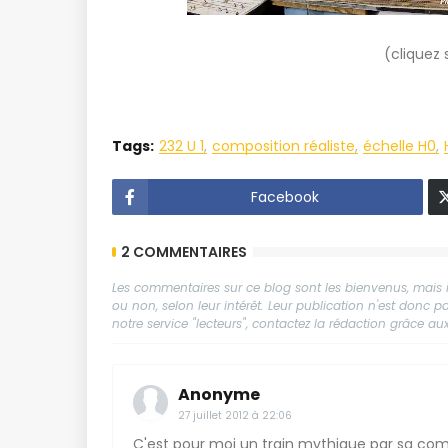
(cliquez 
Tags:
232 U 1
composition réaliste
échelle H0
Facebook
2 COMMENTAIRES
Les commentaires sur ce blog sont les bienvenus, mais il
ou non, selon leur intérêt. Leur publication n'est donc
notre service "lecteurs", contactez la rédaction grâce 
Anonyme
27 juillet 2012 à 22:06
C'est pour moi un train mythique par sa com