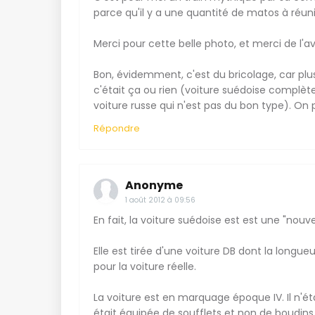
parce qu'il y a une quantité de matos à réuni
Merci pour cette belle photo, et merci de l'avo
Bon, évidemment, c'est du bricolage, car pl
c'était ça ou rien (voiture suédoise compl
voiture russe qui n'est pas du bon type). On p
Répondre
Anonyme
1 août 2012 à 09:56
En fait, la voiture suédoise est est une "nou
Elle est tirée d'une voiture DB dont la long
pour la voiture réelle.
La voiture est en marquage époque IV. Il n'éta
était équipée de soufflets et non de boudins 