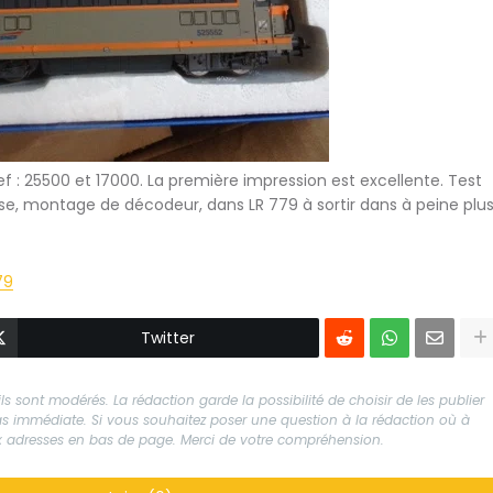
f : 25500 et 17000. La première impression est excellente. Test
se, montage de décodeur, dans LR 779 à sortir dans à peine plu
79
Twitter
s sont modérés. La rédaction garde la possibilité de choisir de les publier
 pas immédiate. Si vous souhaitez poser une question à la rédaction où à
aux adresses en bas de page. Merci de votre compréhension.