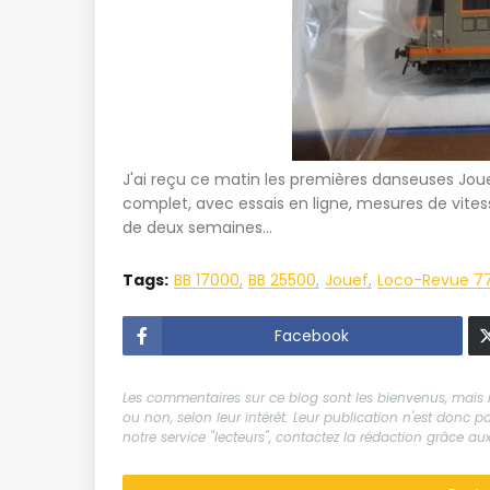
J'ai reçu ce matin les premières danseuses Joue
complet, avec essais en ligne, mesures de vites
de deux semaines...
Tags:
BB 17000
BB 25500
Jouef
Loco-Revue 7
Facebook
Les commentaires sur ce blog sont les bienvenus, mais il
ou non, selon leur intérêt. Leur publication n'est donc
notre service "lecteurs", contactez la rédaction grâce 