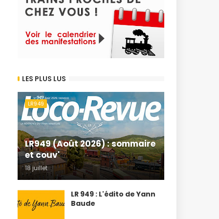
LES PLUS LUS
LR949
LR949 (Août 2026) : sommaire
et couv'
18 juillet
LR 949 : L'édito de Yann
Baude