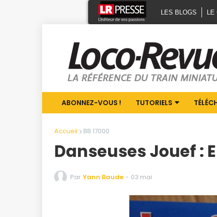
LES BLOGS
LE
ABONNEZ-VOUS !
TUTORIELS
TÉLÉC
Accueil
BB 17000
Danseuses Jouef : El
Par
Yann Baude
-
03 mai