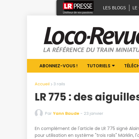
LES BLOGS
LE
ABONNEZ-VOUS !
TUTORIELS
TÉLÉC
Accueil
3 rails
LR 775 : des aiguille
Par
Yann Baude
-
23 janvier
En complément de l'article de LR 775 signé Alai
pour utilisation en système "trois rails" Märkli