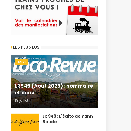
LES PLUS LUS
LR949
LR949 (Août 2026) : sommaire
et couv'
18 juillet
LR 949 : L'édito de Yann
Baude