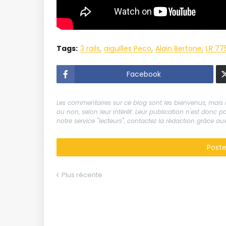
Tags:
3 rails
aiguilles Peco
Alain Bertone
LR 77
Facebook
Les commentaires sur ce blog sont les bienvenus, mais il
ou non, selon leur intérêt. Leur publication n'est donc
notre service "lecteurs", contactez la rédaction grâce 
Post
Plus récente