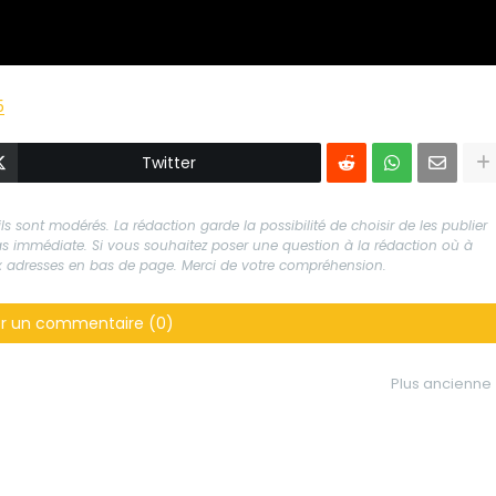
5
Twitter
s sont modérés. La rédaction garde la possibilité de choisir de les publier
 pas immédiate. Si vous souhaitez poser une question à la rédaction où à
aux adresses en bas de page. Merci de votre compréhension.
er un commentaire (0)
Plus ancienne