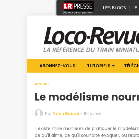
LES BLOGS
LE
ABONNEZ-VOUS !
TUTORIELS
TÉLÉC
Accueil
Le modélisme nourr
Par
Yann Baude
-
10 février
Il existe mille manières de pratiquer le modélis
ce
qu'il
aime, ce qu'il souhaite évoquer, ou repr