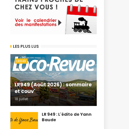
LES PLUS LUS
LR949
LR949 (Août 2026) : sommaire
et couv'
18 juillet
LR 949 : L'édito de Yann
Baude