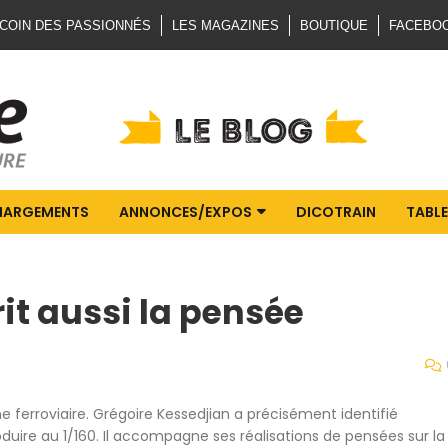
 COIN DES PASSIONNÉS
LES MAGAZINES
BOUTIQUE
FACEBO
HARGEMENTS
ANNONCES/EXPOS
DICOTRAIN
TABLE
it aussi la pensée
me ferroviaire. Grégoire Kessedjian a précisément identifié
oduire au 1/160. Il accompagne ses réalisations de pensées
sur
la