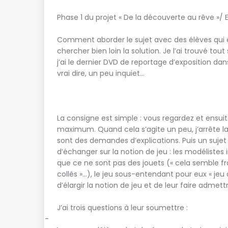
Phase 1 du projet « De la découverte au rêve »/ 
Comment aborder le sujet avec des élèves qui e
chercher bien loin la solution. Je l’ai trouvé tou
j’ai le dernier DVD de reportage d’exposition dan
vrai dire, un peu inquiet…
La consigne est simple : vous regardez et ensui
maximum. Quand cela s’agite un peu, j’arrête la
sont des demandes d’explications. Puis un sujet
d’échanger sur la notion de jeu : les modélistes
que ce ne sont pas des jouets (« cela semble f
collés »…), le jeu sous-entendant pour eux « jeu d
d’élargir la notion de jeu et de leur faire admet
J’ai trois questions à leur soumettre :
-