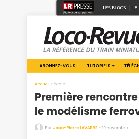
LES BLOGS
LE
ABONNEZ-VOUS !
TUTORIELS
TÉLÉC
Accueil
école
Première rencontre 
le modélisme ferrov
Par
Jean-Pierre LAVABRE
-
10 novembre