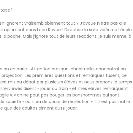
Etape 1
n ignorent vraisemblablement tout ? J’avoue n’être pas allé
t simplement dans Loco Revue ! Direction la salle vidéo de l’école,
s la poche. Mais j’ignore tout de leurs réactions, je suis même, à
te on en parle… Attention presque inhabituelle, concentration
 projection. Les premières questions et remarques fusent, ce
 est mis au débat par plusieurs élèves et nous prenons le temps
 interviewés disent « jouer au train » et mes élèves remarquent
ragile », « on ne peut pas bouger les bonshommes qui sont
e société » ou « jeu de cours de récréation ». Il n’est pas inutile
tre que des adultes aiment aussi jouer.