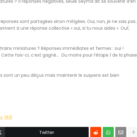
atures ? 11 réponses négatives, seule Seyma dit se souvenir d’en
éponses sont partagées sinon mitigées. Oui, non, je ne sais pas
rivent à une réponse collective « oui, si tu nous aides ». Ouf,
trains miniatures ? Réponses immédiates et fermes : oui !
. Cette fois-ci, c’est gagné…
Du moins pour l’étape 1 de la phase
ls sont un peu déçus mais maintenir le suspens est bien
u
ULIS
Twitter