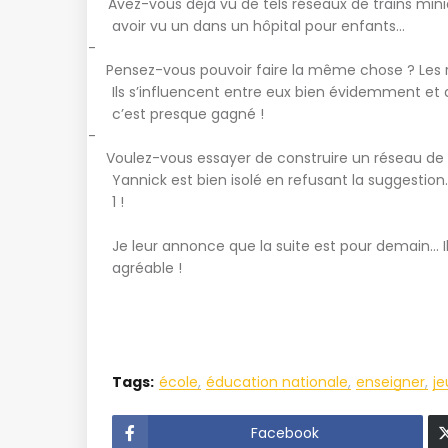
Avez-vous déjà vu de tels réseaux de trains mini
avoir vu un dans un hôpital pour enfants…
-
Pensez-vous pouvoir faire la même chose ? Les r
Ils s’influencent entre eux bien évidemment et ar
c’est presque gagné !
-
Voulez-vous essayer de construire un réseau de 
Yannick est bien isolé en refusant la suggestion
1 !
Je leur annonce que la suite est pour demain… I
agréable !
Tags:
école
éducation nationale
enseigner
je
Facebook