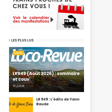
LES PLUS LUS
LR949
LR949 (Août 2026) : sommaire
et couv'
18 juillet
LR 949 : L'édito de Yann
Baude