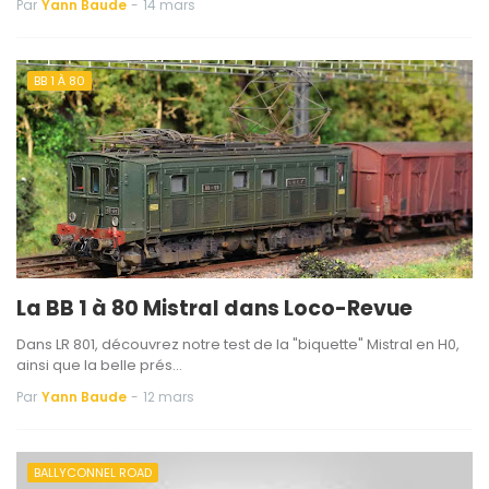
Par
Yann Baude
-
14 mars
BB 1 À 80
La BB 1 à 80 Mistral dans Loco-Revue
Dans LR 801, découvrez notre test de la "biquette" Mistral en H0,
ainsi que la belle prés…
Par
Yann Baude
-
12 mars
BALLYCONNEL ROAD