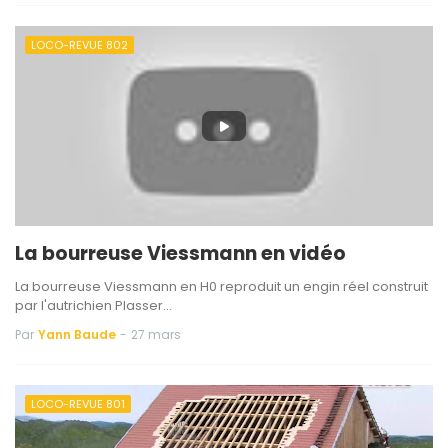
LOCO-REVUE 802
La bourreuse Viessmann en vidéo
La bourreuse Viessmann en H0 reproduit un engin réel construit
par l'autrichien Plasser…
Par
Yann Baude
-
27 mars
LOCO-REVUE 801