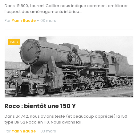
Dans LR 800, Laurent Caillier nous indique comment améliorer
l'aspect des aménagements intérieu…
Par
Yann Baude
-
03 mars
150 Y
Roco : bientôt une 150 Y
Dans LR 742, nous avions testé (et beaucoup apprécié) la 150
type BR 52 Roco en H0. Nous avions lai…
Par
Yann Baude
-
03 mars