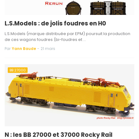
L.S.Models : de jolis foudres en H0
L.S.Models (marque distribuée par EPM) poursuit la production
de ces wagons foudres (bi-foudres et …
Par
Yann Baude
-
21 mars
BB 27000
N : les BB 27000 et 37000 Rocky Rail