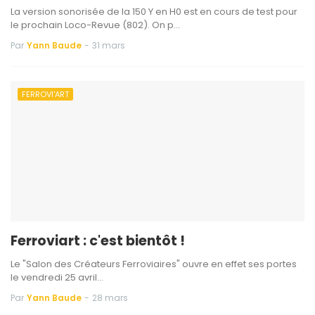
La version sonorisée de la 150 Y en H0 est en cours de test pour
le prochain Loco-Revue (802). On p…
Par
Yann Baude
-
31 mars
FERROVI'ART
Ferroviart : c'est bientôt !
Le "Salon des Créateurs Ferroviaires" ouvre en effet ses portes
le vendredi 25 avril…
Par
Yann Baude
-
28 mars