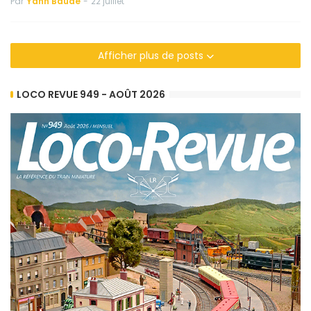
Par
Yann Baude
-
22 juillet
Afficher plus de posts
LOCO REVUE 949 - AOÛT 2026