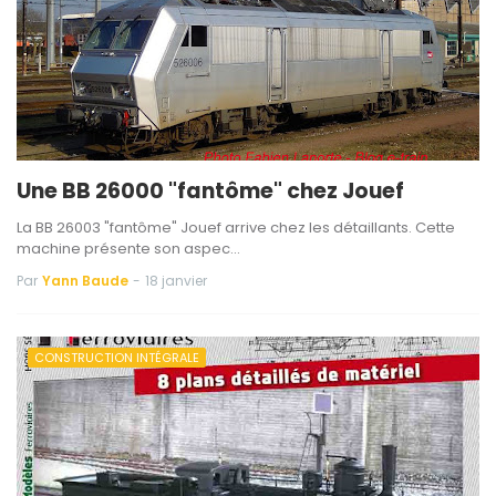
Une BB 26000 "fantôme" chez Jouef
La BB 26003 "fantôme" Jouef arrive chez les détaillants. Cette
machine présente son aspec…
Par
Yann Baude
-
18 janvier
CONSTRUCTION INTÉGRALE