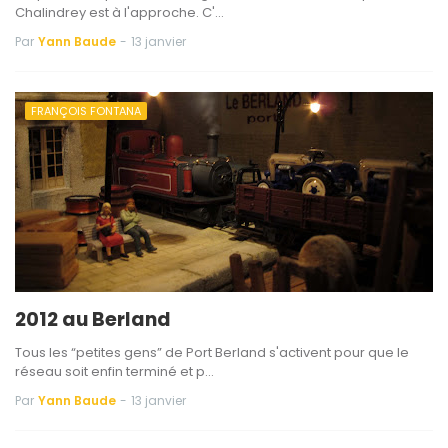
Chalindrey est à l'approche. C'…
Par
Yann Baude
-
13 janvier
FRANÇOIS FONTANA
2012 au Berland
Tous les “petites gens” de Port Berland s'activent pour que le
réseau soit enfin terminé et p…
Par
Yann Baude
-
13 janvier