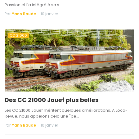
Passion et l'a intégré à sa s…
Par
Yann Baude
-
10 janvier
CC 21000
Des CC 21000 Jouef plus belles
Les CC 21000 Jouef méritent quelques améliorations. A Loco-
Revue, nous appelons cela une "pe…
Par
Yann Baude
-
10 janvier