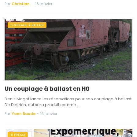
Par
Christian.
-
16 janvier
COUPLAGE À BALLAST
Un couplage à ballast en H0
Denis Magot lance les réservations pour son couplage à ballast
De Dietrich, qui sera produit comme …
Par
Yann Baude
-
16 janvier
LR PRESSE