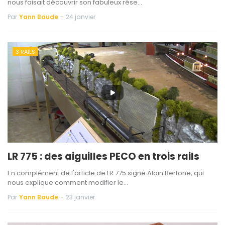
nous faisait découvrir son fabuleux rése…
Par
Yann Baude
-
24 janvier
3 RAILS
LR 775 : des aiguilles PECO en trois rails
En complément de l'article de LR 775 signé Alain Bertone, qui
nous explique comment modifier le…
Par
Yann Baude
-
23 janvier