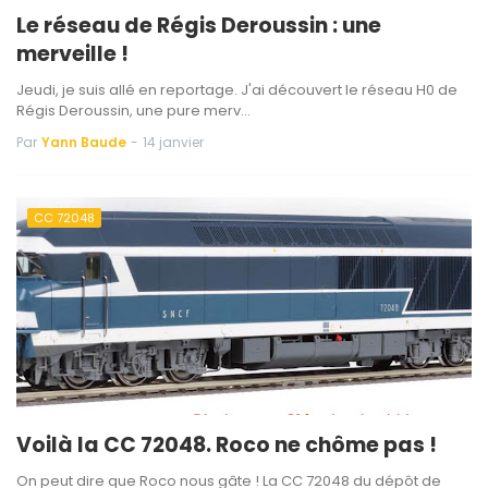
Le réseau de Régis Deroussin : une
merveille !
Jeudi, je suis allé en reportage. J'ai découvert le réseau H0 de
Régis Deroussin, une pure merv…
Par
Yann Baude
-
14 janvier
CC 72048
Voilà la CC 72048. Roco ne chôme pas !
On peut dire que Roco nous gâte ! La CC 72048 du dépôt de