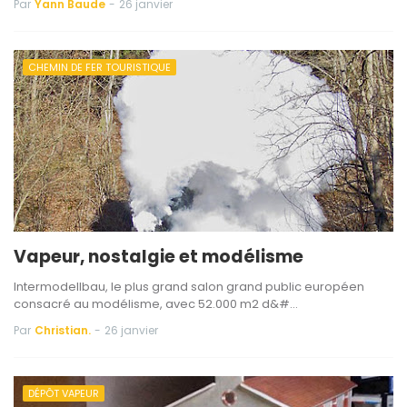
Par
Yann Baude
-
26 janvier
CHEMIN DE FER TOURISTIQUE
Vapeur, nostalgie et modélisme
Intermodellbau, le plus grand salon grand public européen
consacré au modélisme, avec 52.000 m2 d&#…
Par
Christian.
-
26 janvier
DÉPÔT VAPEUR