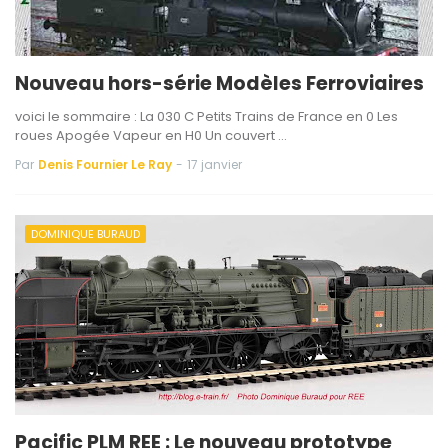
Nouveau hors-série Modèles Ferroviaires
voici le sommaire : La 030 C Petits Trains de France en 0 Les
roues Apogée Vapeur en H0 Un couvert …
Par
Denis Fournier Le Ray
-
17 janvier
DOMINIQUE BURAUD
Pacific PLM REE : Le nouveau prototype