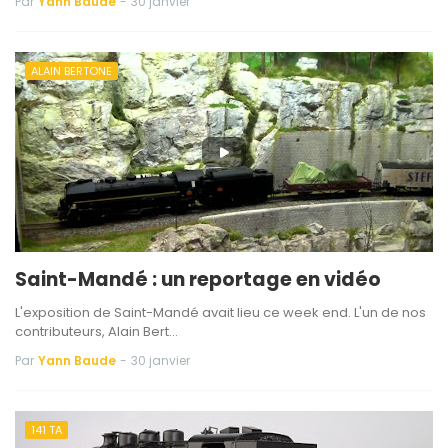
Par
Yann Baude
-
30 janvier
ALAIN BERTONE
Saint-Mandé : un reportage en vidéo
L'exposition de Saint-Mandé avait lieu ce week end. L'un de nos
contributeurs, Alain Bert…
Par
Yann Baude
-
30 janvier
141 TA