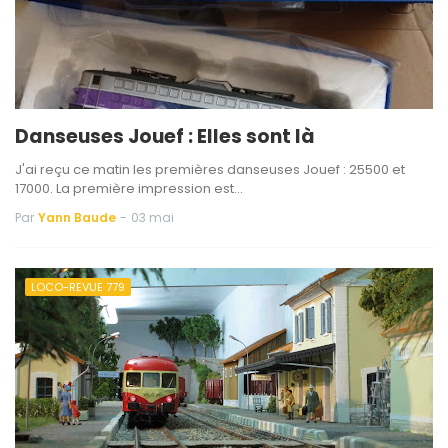
Danseuses Jouef : Elles sont là
J'ai reçu ce matin les premières danseuses Jouef : 25500 et
17000. La première impression est…
Par
Yann Baude
-
03 mai
LOCO-REVUE 779