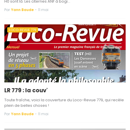
H0 sont là. Les citernes ANF à bogi…
Par
Yann Baude
-
11 mai
LOCO-REVUE 779
LR 779 : la couv'
Toute fraîche, voici la couverture du Loco-Revue 779, qui recèle
plein de belles choses !
Par
Yann Baude
-
11 mai