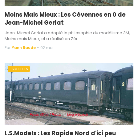
Moins Mais Mieux : Les Cévennes en 0 de
Jean-Michel Gerlat
Jean-Michel Gerlat a adopté la philosophie du modélisme 3M,
Moins mais Mieux, et a réalisé en Zér…
Par
Yann Baude
-
02 mai
L.S.MODELS
L.S.Models : Les Rapide Nord d'ici peu