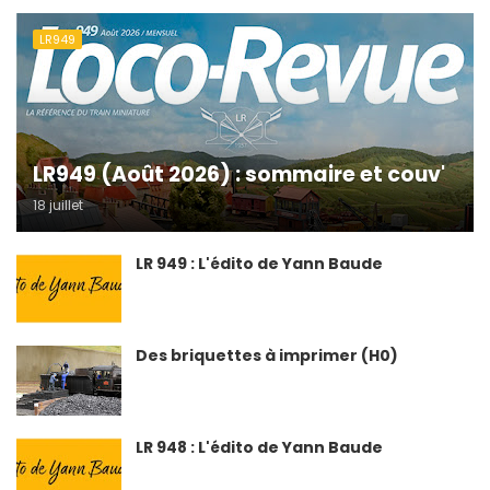
LR949
LR949 (Août 2026) : sommaire et couv'
18 juillet
LR 949 : L'édito de Yann Baude
Des briquettes à imprimer (H0)
LR 948 : L'édito de Yann Baude