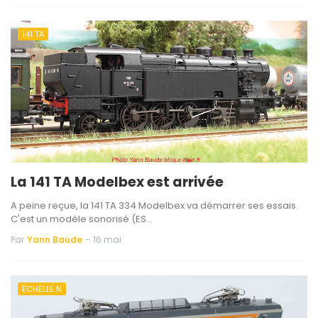
141 TA
La 141 TA Modelbex est arrivée
A peine reçue, la 141 TA 334 Modelbex va démarrer ses essais.
C'est un modèle sonorisé (ES…
Par
Yann Baude
-
16 mai
ÉCHELLE N