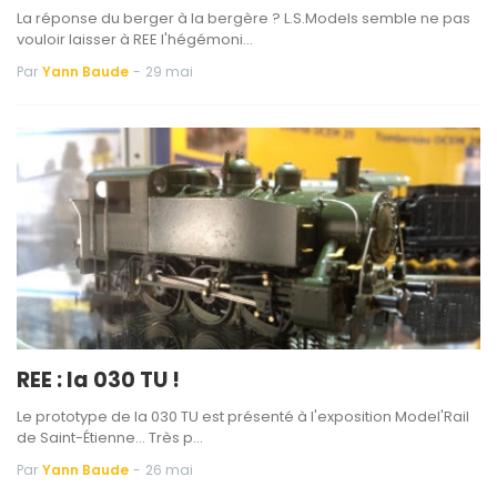
La réponse du berger à la bergère ? L.S.Models semble ne pas
vouloir laisser à REE l'hégémoni…
Par
Yann Baude
-
29 mai
REE : la 030 TU !
Le prototype de la 030 TU est présenté à l'exposition Model'Rail
de Saint-Étienne... Très p…
Par
Yann Baude
-
26 mai