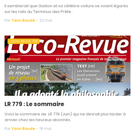
Il semblerait que Gaston et sa célèbre voiture se soient égarés
sur les rails du Terminus des Préte…
Par
Yann Baude
-
22 mai
LOCO-REVUE 779
LR 779 : Le sommaire
Voici le sommaire de LR 779 (Juin) qui ne devrait plus tarder à
arriver chez les heureux abonnés…
Par
Yann Baude
-
18 mai