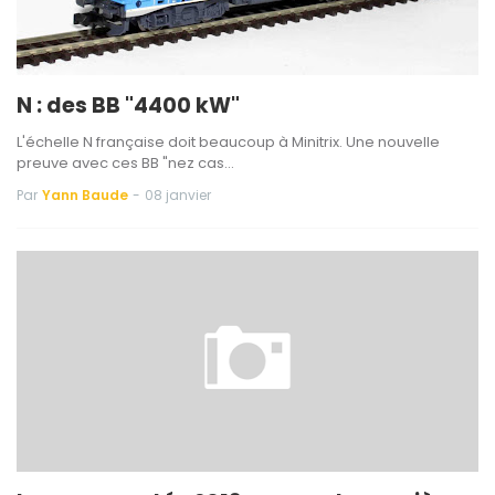
N : des BB "4400 kW"
L'échelle N française doit beaucoup à Minitrix. Une nouvelle
preuve avec ces BB "nez cas…
Par
Yann Baude
-
08 janvier