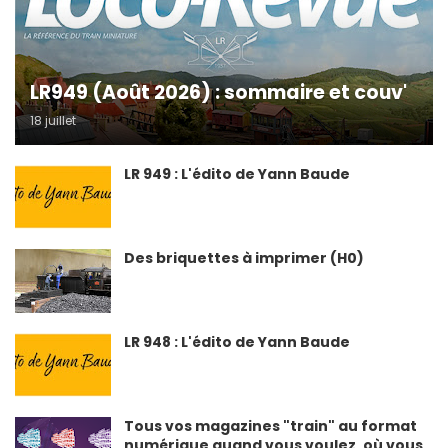
LR949 (Août 2026) : sommaire et couv'
18 juillet
LR 949 : L'édito de Yann Baude
Des briquettes à imprimer (H0)
LR 948 : L'édito de Yann Baude
Tous vos magazines "train" au format
numérique quand vous voulez, où vous