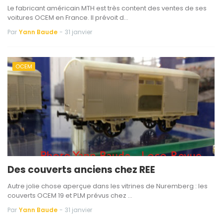
Le fabricant américain MTH est très content des ventes de ses
voitures OCEM en France. Il prévoit d…
Par
Yann Baude
-
31 janvier
OCEM
Des couverts anciens chez REE
Autre jolie chose aperçue dans les vitrines de Nuremberg : les
couverts OCEM 19 et PLM prévus chez …
Par
Yann Baude
-
31 janvier