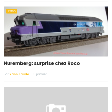
72190
Nuremberg: surprise chez Roco
Par
Yann Baude
-
31 janvier