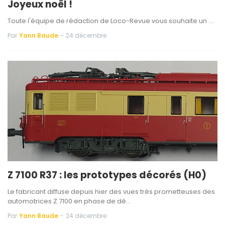
Joyeux noël !
Toute l'équipe de rédaction de Loco-Revue vous souhaite un ....
Par
Yann Baude
-
24 décembre
Z 7100 R37 : les prototypes décorés (H0)
Le fabricant diffuse depuis hier des vues très prometteuses des
automotrices Z 7100 en phase de dé…
Par
Yann Baude
-
24 décembre