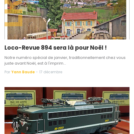
Loco-Revue 894 sera là pour Noël !
Notre numéro spécial de janvier, traditionnellement chez vous
juste avant Noël, est à l'imprim…
Par
Yann Baude
-
17 décembre