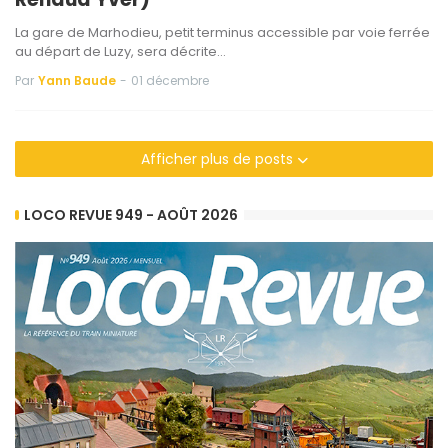
La gare de Marhodieu, petit terminus accessible par voie ferrée
au départ de Luzy, sera décrite…
Par
Yann Baude
-
01 décembre
Afficher plus de posts
LOCO REVUE 949 - AOÛT 2026