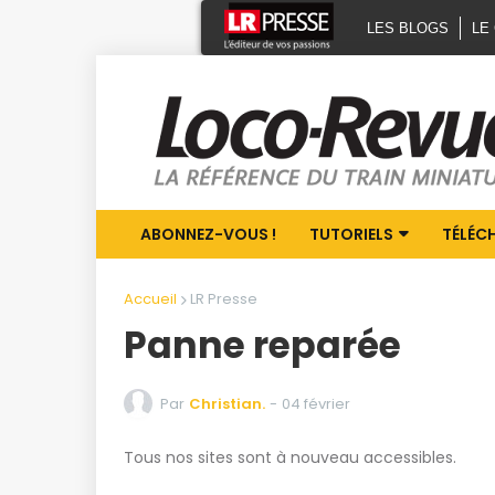
LES BLOGS
LE
ABONNEZ-VOUS !
TUTORIELS
TÉLÉC
Accueil
LR Presse
Panne reparée
Par
Christian.
-
04 février
Tous nos sites sont à nouveau accessibles.