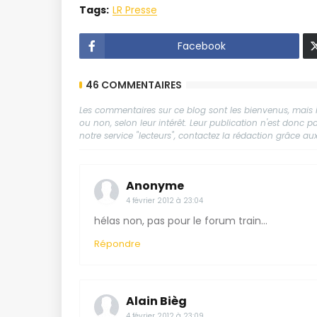
Tags:
LR Presse
Facebook
46 COMMENTAIRES
Les commentaires sur ce blog sont les bienvenus, mais il
ou non, selon leur intérêt. Leur publication n'est donc
notre service "lecteurs", contactez la rédaction grâce 
Anonyme
4 février 2012 à 23:04
hélas non, pas pour le forum train...
Répondre
Alain Bièg
4 février 2012 à 23:09