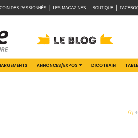
 COIN DES PASSIONNÉS
LES MAGAZINES
BOUTIQUE
FACEBO
HARGEMENTS
ANNONCES/EXPOS
DICOTRAIN
TABLE
4