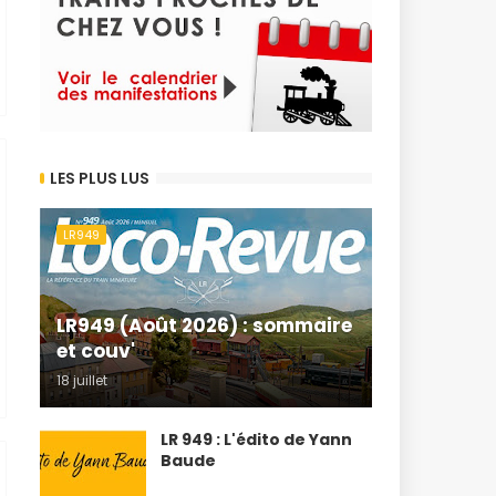
LES PLUS LUS
LR949
LR949 (Août 2026) : sommaire
et couv'
18 juillet
LR 949 : L'édito de Yann
Baude